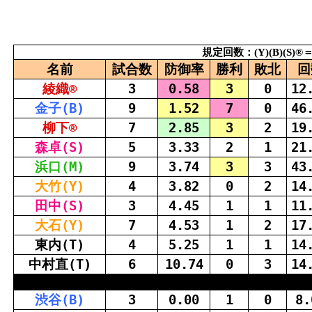
規定
回数
：(Y)(B)(S)®
名前
試合数
防御率
勝利
敗北
回
綾織®
3
0.58
3
0
12
金子(B)
9
1.52
7
0
46
柳下®
7
2.85
3
2
19
森卓(S)
5
3.33
2
1
21
浜口(M)
9
3.74
3
3
43
大竹
(Y)
4
3.82
0
2
14
田中(S)
3
4.45
1
1
11
大石(Y)
7
4.53
1
2
17
東
内
(T)
4
5.25
1
1
14
中村直(T)
6
10.74
0
3
14
渋谷
(B)
3
0.00
1
0
8.